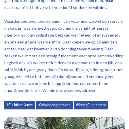
gaan jou steengoed opleiden! En dat doen we ook hoor, maar
maakt dat écht het verschil voor jou? Dat denken wij niet.
Waardengedreven ondernemen, da’s waarmee we wel een verschil
maken. En waardengedreven, dat merk je vanaf het eerste
ogenblik. Bij jouw sollicitatie bekijken we meteen of er tussen jou
en ons een goede waardenfit is. Daar komen we op 15 minuten
achter, maar dat kwartier is van doorslaggevend belang. Daar
zoeken we immers een stevig fundament voor onze samenwerking.
Logisch ook, als we hetzelfde denken over wat telt in een job, dan
zal je je job bij ons graag doen. En natuurlijk kan je doorgroeien, heel
graag zelfs. Maar het eens zijn dat bijvoorbeeld erkenning een
waarde is die we beiden belangrijk vinden, dat creëert een
onontbeerlijke basis. We zijn dus waardengedreven!
#DeJuisteKeuze
#Waardengedreven
#StevigFundament