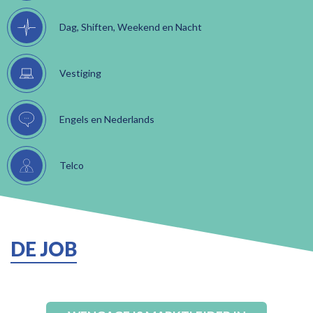
Dag, Shiften, Weekend en Nacht
Vestiging
Engels en Nederlands
Telco
DE JOB