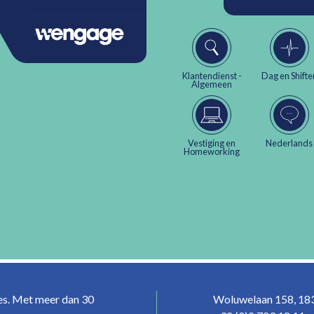
Klantendienst -
Dag en Shifte
Algemeen
Vestiging en
Nederlands
Homeworking
ces. Met meer dan 30
Woluwelaan 158, 183