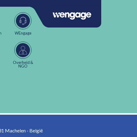
n
WEngage
Overheid &
NGO
1 Machelen - België