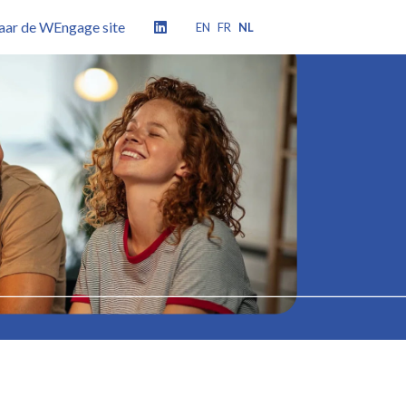
aar de WEngage site
EN
FR
NL