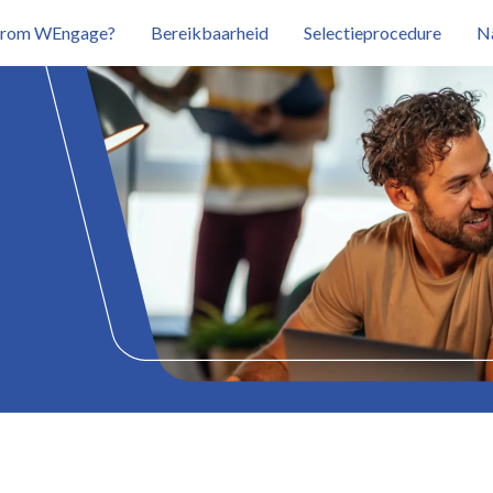
rom WEngage?
Bereikbaarheid
Selectieprocedure
N